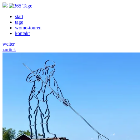
start
tage
womo-touren
kontakt
weiter
zurück