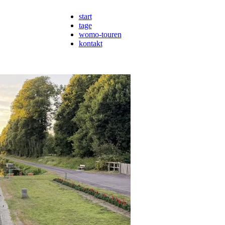
start
tage
womo-touren
kontakt