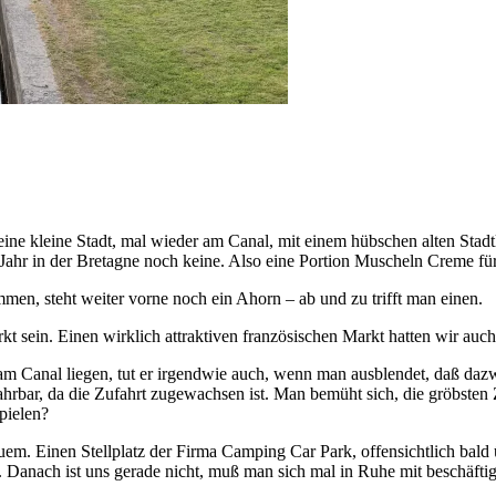
ist eine kleine Stadt, mal wieder am Canal, mit einem hübschen alten St
 Jahr in der Bretagne noch keine. Also eine Portion Muscheln Creme für
n, steht weiter vorne noch ein Ahorn – ab und zu trifft man einen.
rkt sein. Einen wirklich attraktiven französischen Markt hatten wir auch
 am Canal liegen, tut er irgendwie auch, wenn man ausblendet, daß dazwi
ahrbar, da die Zufahrt zugewachsen ist. Man bemüht sich, die gröbsten
pielen?
m. Einen Stellplatz der Firma Camping Car Park, offensichtlich bald 
c. Danach ist uns gerade nicht, muß man sich mal in Ruhe mit beschäfti