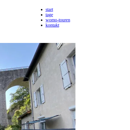
start
tage
womo-touren
kontakt