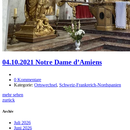
04.10.2021 Notre Dame d’Amiens
0 Kommentare
Kategorie:
Ortswechsel
,
Schweiz-Frankreich-Nordspanien
mehr sehen
zurück
Archiv
Juli 2026
Juni 2026