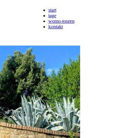
start
tage
womo-touren
kontakt