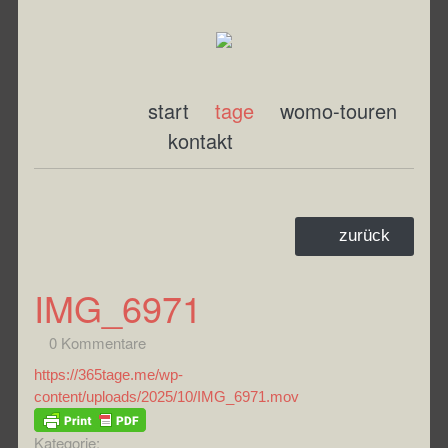
start
tage
womo-touren
kontakt
zurück
IMG_6971
0 Kommentare
https://365tage.me/wp-
content/uploads/2025/10/IMG_6971.mov
Kategorie: