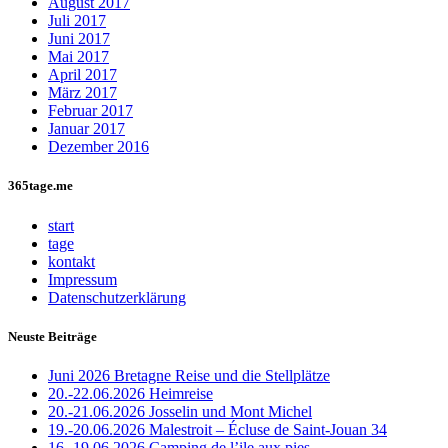
August 2017
Juli 2017
Juni 2017
Mai 2017
April 2017
März 2017
Februar 2017
Januar 2017
Dezember 2016
365tage.me
start
tage
kontakt
Impressum
Datenschutzerklärung
Neuste Beiträge
Juni 2026 Bretagne Reise und die Stellplätze
20.-22.06.2026 Heimreise
20.-21.06.2026 Josselin und Mont Michel
19.-20.06.2026 Malestroit – Écluse de Saint-Jouan 34
16.-19.06.2026 Camping de l’ile aux pies