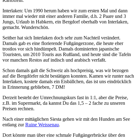
Kartoffeln.
Interlaken: Um 1990 herum haben wir zum ersten Mal und dann
immer mal wieder mit einer anderen Familie, d.h. 2 Paare und 3
Jungs, Urlaub in Habkern, ein Bergdorf oberhalb von Interlaken,
gemacht. Wunderschön.
Seither hat sich Interlaken doch sehr zum Nachteil verändert.
Damals gab es eine florierende Fußgängerzone, die heute eher
trostlos vor sich hindümpelt. Damals dominierten japanische
Touristen, um 2010 Touris aus Rußland, und heute sind die Tafeln
vor manchen Restos auf indisch und arabisch verfaßt.
Schon damals galt die Schweiz als hochpreisig, was wir bezogen
auf die Bergdörfer nicht bestätigen konnten. Kamen wir runter nach
Interlaken, kostete damals ein Eisbällchen, das ist uns eindrücklich
in Erinnerung geblieben, 7 DM!
Derzeit besteht der Umrechnungskurs fast in 1:1, aber die Preise,
z.B. im Supermarkt, da kannst Du das 1,5 – 2 fache zu unseren
Preisen rechnen.
Nach einer mittäglichen Siesta gehen wir mit den Hunden am See
entlang zur
Ruine Weissenau
.
Dort könnte man über eine schmale Fußgängerbrücke über den