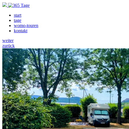
start
tage
womo-touren
kontakt
weiter
zurück