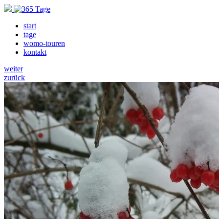
start
tage
womo-touren
kontakt
weiter
zurück