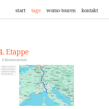
start
tage
womo-touren
kontakt
4. Etappe
0 Kommentare