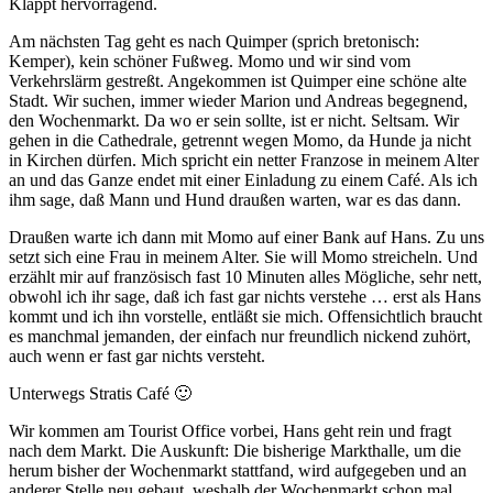
Klappt hervorragend.
Am nächsten Tag geht es nach Quimper (sprich bretonisch:
Kemper), kein schöner Fußweg. Momo und wir sind vom
Verkehrslärm gestreßt. Angekommen ist Quimper eine schöne alte
Stadt. Wir suchen, immer wieder Marion und Andreas begegnend,
den Wochenmarkt. Da wo er sein sollte, ist er nicht. Seltsam. Wir
gehen in die Cathedrale, getrennt wegen Momo, da Hunde ja nicht
in Kirchen dürfen. Mich spricht ein netter Franzose in meinem Alter
an und das Ganze endet mit einer Einladung zu einem Café. Als ich
ihm sage, daß Mann und Hund draußen warten, war es das dann.
Draußen warte ich dann mit Momo auf einer Bank auf Hans. Zu uns
setzt sich eine Frau in meinem Alter. Sie will Momo streicheln. Und
erzählt mir auf französisch fast 10 Minuten alles Mögliche, sehr nett,
obwohl ich ihr sage, daß ich fast gar nichts verstehe … erst als Hans
kommt und ich ihn vorstelle, entläßt sie mich. Offensichtlich braucht
es manchmal jemanden, der einfach nur freundlich nickend zuhört,
auch wenn er fast gar nichts versteht.
Unterwegs Stratis Café 🙂
Wir kommen am Tourist Office vorbei, Hans geht rein und fragt
nach dem Markt. Die Auskunft: Die bisherige Markthalle, um die
herum bisher der Wochenmarkt stattfand, wird aufgegeben und an
anderer Stelle neu gebaut, weshalb der Wochenmarkt schon mal