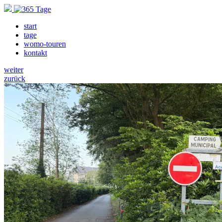
start
tage
womo-touren
kontakt
weiter
zurück