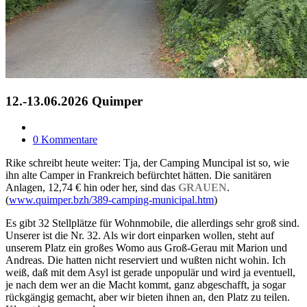
12.-13.06.2026 Quimper
0 Kommentare
Rike schreibt heute weiter: Tja, der Camping Muncipal ist so, wie
ihn alte Camper in Frankreich befürchtet hätten. Die sanitären
Anlagen, 12,74 € hin oder her, sind das
GRAUEN
.
(
www.quimper.bzh/389-camping-municipal.htm
)
Es gibt 32 Stellplätze für Wohnmobile, die allerdings sehr groß sind.
Unserer ist die Nr. 32. Als wir dort einparken wollen, steht auf
unserem Platz ein großes Womo aus Groß-Gerau mit Marion und
Andreas. Die hatten nicht reserviert und wußten nicht wohin. Ich
weiß, daß mit dem Asyl ist gerade unpopulär und wird ja eventuell,
je nach dem wer an die Macht kommt, ganz abgeschafft, ja sogar
rückgängig gemacht, aber wir bieten ihnen an, den Platz zu teilen.