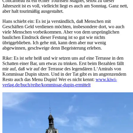
Concarneau ist ein echter Touristen Magnet, selbst zu dieser
Jahreszeit ist es voll, vielleicht liegt es auch am Sonntag. Ganz nett,
aber halt tourimäßig ausgestaltet.
Hans schiebt ein: Es ist ja verständlich, daß Menschen mit
Geschäften Geld verdienen möchten, insbesondere dort, wo auch
viele Menschen vorbeikommen. Aber von dem ursprünglichen
baulichen Eindruck dieser Festung ist so gut wie nichts
übriggeblieben. Ich gehe mit, kann dem aber nur wenig
abgewinnen, geschweige denn Begeisterung erleben.
Rike: Es ist sehr heiß und wir setzen uns auf eine Terrasse in den
Schatten einer Bar, um etwas zu trinken. Erst beim Bezahlen fällt
mir auf, daß wir auf der Terrasse des legendären L‘Amirals von
Kommissar Dupin sitzen. Und in der Tat gibt es im angrenzendem
Resto auch das Menu Dupin! Wer es nicht kennt:
www.kiwi-
verlag.de/buch/reihe/kommissar-dupin-ermittelt