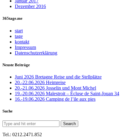
Januar 2017
Dezember 2016
365tage.me
start
tage
kontakt
Impressum
Datenschutzerklärung
Neuste Beiträge
Juni 2026 Bretagne Reise und die Stellplätze
20.-22.06.2026 Heimreise
20.-21.06.2026 Josselin und Mont Michel
19.-20.06.2026 Malestroit – Écluse de Saint-Jouan 34
16.-19.06.2026 Camping de l’ile aux pies
Suche
Tel.: 0212.2471.852