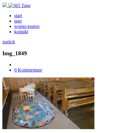
start
tage
womo-touren
kontakt
zurück
Img_1849
0 Kommentare