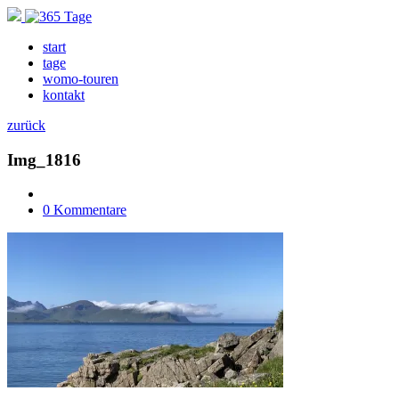
start
tage
womo-touren
kontakt
zurück
Img_1816
0 Kommentare