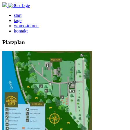
start
tage
womo-touren
kontakt
Platzplan