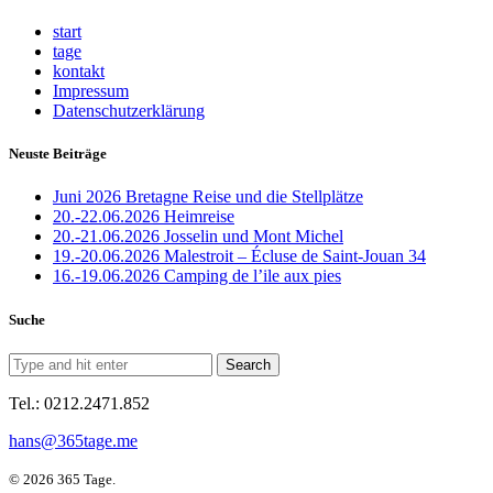
start
tage
kontakt
Impressum
Datenschutzerklärung
Neuste Beiträge
Juni 2026 Bretagne Reise und die Stellplätze
20.-22.06.2026 Heimreise
20.-21.06.2026 Josselin und Mont Michel
19.-20.06.2026 Malestroit – Écluse de Saint-Jouan 34
16.-19.06.2026 Camping de l’ile aux pies
Suche
Tel.: 0212.2471.852
hans@365tage.me
© 2026 365 Tage.