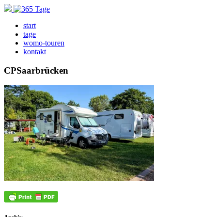
start
tage
womo-touren
kontakt
CPSaarbrücken