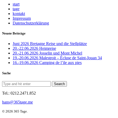
start
tage
kontakt
Impressum
Datenschutzerklärung
Neuste Beiträge
Juni 2026 Bretagne Reise und die Stellplätze
20.-22.06.2026 Heimreise
20.-21.06.2026 Josselin und Mont Michel
19.-20.06.2026 Malestroit – Écluse de Saint-Jouan 34
16.-19.06.2026 Camping de l’ile aux pies
Suche
Tel.: 0212.2471.852
hans@365tage.me
© 2026 365 Tage.