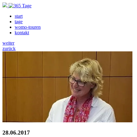
start
tage
womo-touren
kontakt
weiter
zurück
28.06.2017