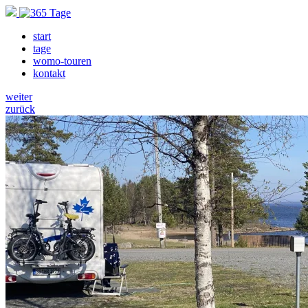
start
tage
womo-touren
kontakt
weiter
zurück