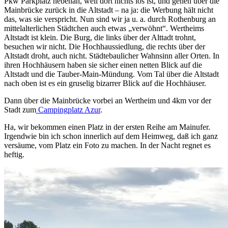
Pkw Parkplatz nebenan, weil dort nichts los ist, und gehen über die
Mainbrücke zurück in die Altstadt – na ja: die Werbung hält nicht
das, was sie verspricht. Nun sind wir ja u. a. durch Rothenburg an
mittelalterlichen Städtchen auch etwas „verwöhnt“. Wertheims
Altstadt ist klein. Die Burg, die links über der Alttadt trohnt,
besuchen wir nicht. Die Hochhaussiedlung, die rechts über der
Altstadt droht, auch nicht. Städtebaulicher Wahnsinn aller Orten. In
ihren Hochhäusern haben sie sicher einen netten Blick auf die
Altstadt und die Tauber-Main-Mündung. Vom Tal über die Altstadt
nach oben ist es ein gruselig bizarrer Blick auf die Hochhäuser.
Dann über die Mainbrücke vorbei an Wertheim und 4km vor der
Stadt zum
Campingplatz Azur
.
Ha, wir bekommen einen Platz in der ersten Reihe am Mainufer.
Irgendwie bin ich schon innerlich auf dem Heimweg, daß ich ganz
versäume, vom Platz ein Foto zu machen. In der Nacht regnet es
heftig.