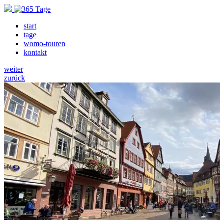
start
tage
womo-touren
kontakt
weiter
zurück