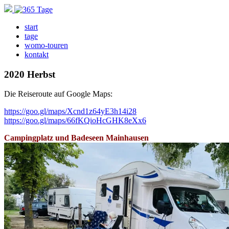
start
tage
womo-touren
kontakt
2020 Herbst
Die Reiseroute auf Google Maps:
https://goo.gl/maps/Xcnd1z64yE3h14i28
https://goo.gl/maps/66fKQioHcGHK8eXx6
Campingplatz und Badeseen Mainhausen