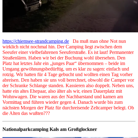
https://chiemsee-strandcamping.de
Da muß man ohne Not nun
wirklich nicht nochmal hin. Der Camping liegt zwischen dem
Seeufer einer vielbefahrenen Seeuferstraße. Es ist laut! Permanenter
Straßenlärm. Haben wir bei der Buchung wohl übersehen. Den
Platz hat letztes Jahr ein „junges Paar“ übernommen – beide im
Umgang gewöhnungsbedürftig, um es klar zu sagen: einfach und
rotzig. Wir hatten für 4 Tage gebucht und wollten einen Tag vorher
abreisen. Den haben sie uns voll berechnet, obwohl die Camper vor
der Schranke Schlange standen. Kassieren also doppelt. Neben uns,
hatte ein altes Ehepaar, also älter als wir, einen Dauerplatz mit
Wohnwagen. Die waren aus der Nachbarstand und kamen am
Vormittag und führen wieder gegen 4. Danach wurde bis zum
nächsten Morgen der Platz für durchreisende Zeltcamper belegt. Ob
die Alten das wußten???
Nationalparkcamping Kals am Großglockner