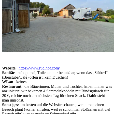
Website
https://www.rudlhof.com/
Sanitär
suboptimal; Toiletten nur benutzbar, wenn das „Stüberl“
(Bierstube/Café) offen ist; kein Duschen!
WLan
keines
Restaurant
die Bäuerinnen, Mutter und Tochter, haben immer was
anzubieten: wir bekamen 4 Semmelnknödeln mit Rindsgulasch für
20 €, reichte noch am nächsten Tag für einen Snack. Dafür steht
man umsonst.
Sonstiges
: am besten auf die Website schauen, wenn man einen
Besuch plant (vorher anrufen, weil es schon mal Stoßzeiten mit viel
Besuch gibt) was es grade an Schmankerl gibt.