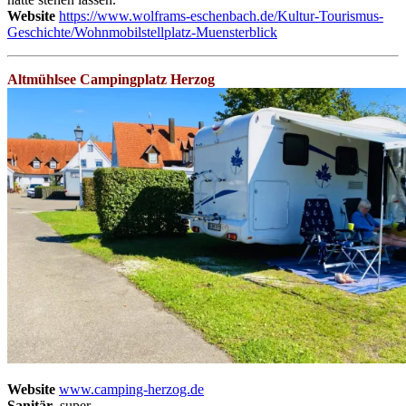
Website
https://www.wolframs-eschenbach.de/Kultur-Tourismus-
Geschichte/Wohnmobilstellplatz-Muensterblick
Altmühlsee Campingplatz Herzog
Website
www.camping-herzog.de
Sanitär
super