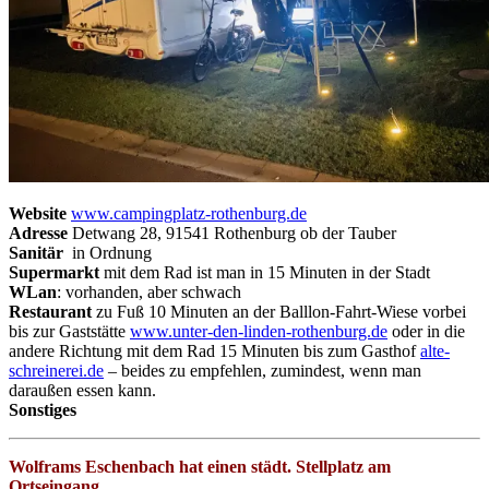
Website
www.campingplatz-rothenburg.de
Adresse
Detwang 28, 91541 Rothenburg ob der Tauber
Sanitär
in Ordnung
Supermarkt
mit dem Rad ist man in 15 Minuten in der Stadt
WLan
: vorhanden, aber schwach
Restaurant
zu Fuß 10 Minuten an der Balllon-Fahrt-Wiese vorbei
bis zur Gaststätte
www.unter-den-linden-rothenburg.de
oder in die
andere Richtung mit dem Rad 15 Minuten bis zum Gasthof
alte-
schreinerei.de
– beides zu empfehlen, zumindest, wenn man
daraußen essen kann.
Sonstiges
Wolframs Eschenbach hat einen städt. Stellplatz am
Ortseingang.