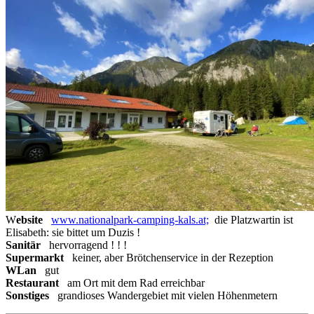
W
ebsite
www.nationalpark-camping-kals.at;
die Platzwartin ist
Elisabeth: sie bittet um Duzis !
Sanitär
hervorragend ! ! !
Supermarkt
keiner, aber Brötchenservice in der Rezeption
WLan
gut
Restaurant
am Ort mit dem Rad erreichbar
Sonstiges
grandioses Wandergebiet mit vielen Höhenmetern