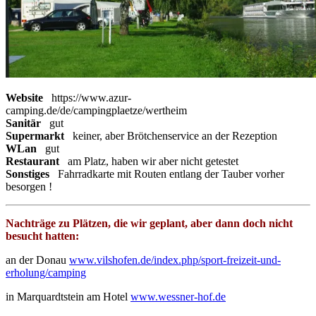
Website
https://www.azur-
camping.de/de/campingplaetze/wertheim
Sanitär
gut
Supermarkt
keiner, aber Brötchenservice an der Rezeption
WLan
gut
Restaurant
am Platz, haben wir aber nicht getestet
Sonstiges
Fahrradkarte mit Routen entlang der Tauber vorher
besorgen !
Nachträge zu Plätzen, die wir geplant, aber dann doch nicht
besucht hatten:
an der Donau
www.vilshofen.de/index.php/sport-freizeit-und-
erholung/camping
in Marquardtstein am Hotel
www.wessner-hof.de