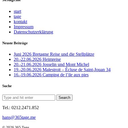
start
tage
kontakt
Impressum
Datenschutzerklärung
Neuste Beiträge
Juni 2026 Bretagne Reise und die Stellplätze
20.-22.06.2026 Heimreise
20.-21.06.2026 Josselin und Mont Michel
19.-20.06.2026 Malestroit – Écluse de Saint-Jouan 34
16.-19.06.2026 Camping de l’ile aux pies
Suche
Tel.: 0212.2471.852
hans@365tage.me
© 2026 365 Tage.