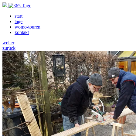
start
tage
womo-touren
kontakt
weiter
zurück