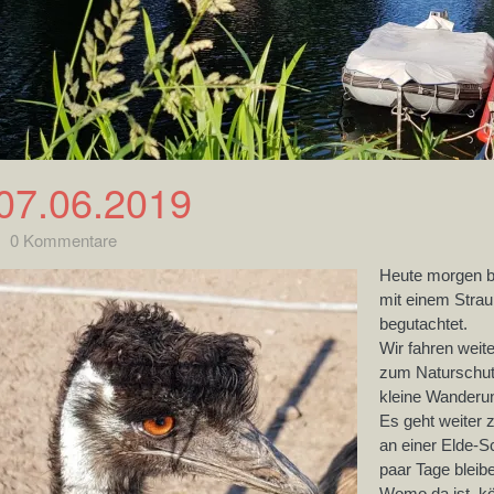
07.06.2019
0 Kommentare
H
eute morgen b
mit einem Strau
begutachtet.
Wir fahren weite
zum Naturschutz
kleine Wanderun
Es geht weiter 
an einer Elde-S
paar Tage bleib
Womo da ist, kö