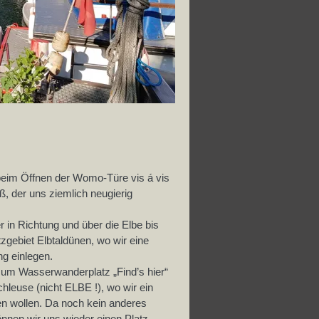
eim Öffnen der Womo-Türe vis á vis
ß, der uns ziemlich neugierig
r in Richtung und über die Elbe bis
gebiet Elbtaldünen, wo wir eine
g einlegen.
zum Wasserwanderplatz „Find’s hier“
chleuse (nicht ELBE !), wo wir ein
en wollen. Da noch kein anderes
nnen wir uns wieder einen Platz