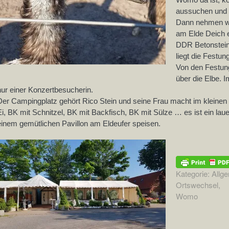
aussuchen und 
Dann nehmen wi
am Elde Deich e
DDR Betonsteine
liegt die Festun
Von den Festun
über die Elbe. 
nur einer Konzertbesucherin.
Der Campingplatz gehört Rico Stein und seine Frau macht im kleinen 
Ei, BK mit Schnitzel, BK mit Backfisch, BK mit Sülze … es ist ein lau
einem gemütlichen Pavillon am Eldeufer speisen.
Kategorie:
Allg
Ortswechsel
,
Womo