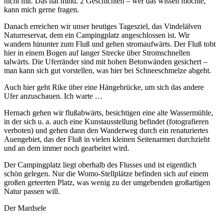
nicht mit. Das hat mind. 2 Geschichten – wer das wissen möchte,
kann mich gerne fragen.
Danach erreichen wir unser heutiges Tagesziel, das Vindelälven
Naturreservat, dem ein Campingplatz angeschlossen ist. Wir
wandern hinunter zum Fluß und gehen stromaufwärts. Der Fluß tobt
hier in einem Bogen auf langer Strecke über Stromschnellen
talwärts. Die Uferränder sind mit hohen Betonwänden gesichert –
man kann sich gut vorstellen, was hier bei Schneeschmelze abgeht.
Auch hier geht Rike über eine Hängebrücke, um sich das andere
Ufer anzuschauen. Ich warte …
Hernach gehen wir flußabwärts, besichtigen eine alte Wassermühle,
in der sich u. a. auch eine Kunstausstellung befindet (fotografieren
verboten) und gehen dann den Wanderweg durch ein renaturiertes
Auengebiet, das der Fluß in vielen kleinen Seitenarmen durchzieht
und an dem immer noch gearbeitet wird.
Der Campingplatz liegt oberhalb des Flusses und ist eigentlich
schön gelegen. Nur die Womo-Stellplätze befinden sich auf einem
großen geteerten Platz, was wenig zu der umgebenden großartigen
Natur passen will.
Der Mardsele