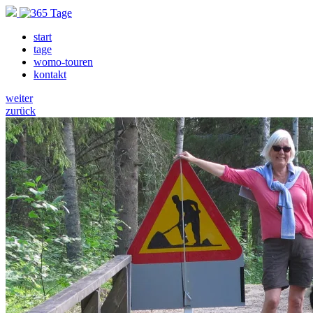
start
tage
womo-touren
kontakt
weiter
zurück