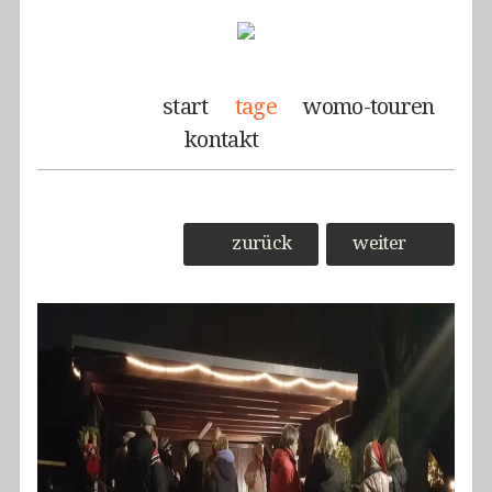
start
tage
womo-touren
kontakt
zurück
weiter