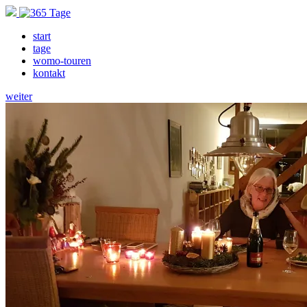
start
tage
womo-touren
kontakt
weiter