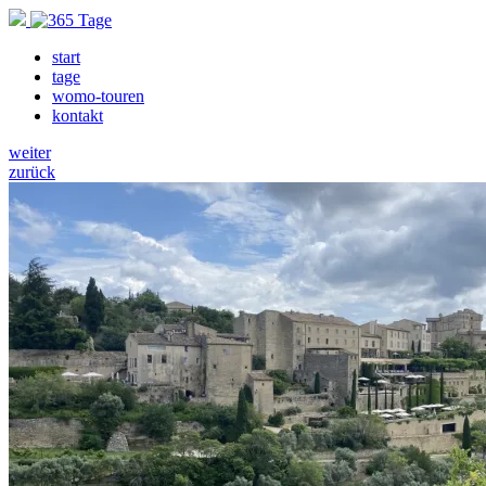
start
tage
womo-touren
kontakt
weiter
zurück