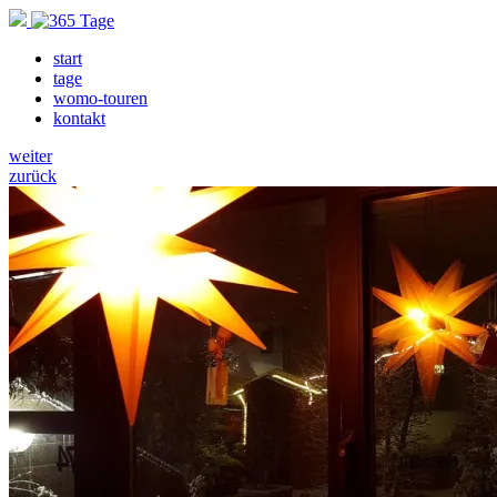
start
tage
womo-touren
kontakt
weiter
zurück