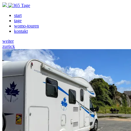
start
tage
womo-touren
kontakt
weiter
zurück