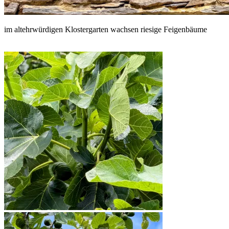
im altehrwürdigen Klostergarten wachsen riesige Feigenbäume