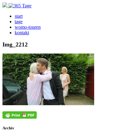
start
tage
womo-touren
kontakt
Img_2212
Archiv