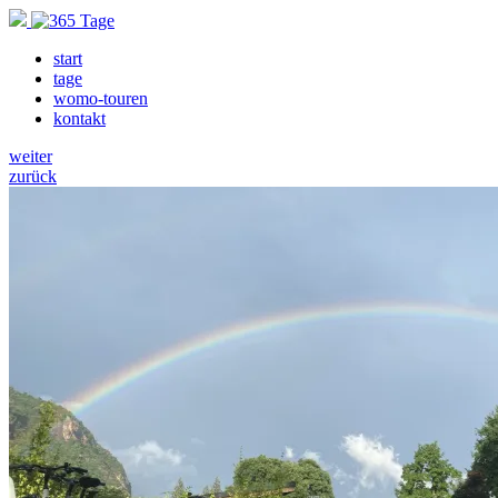
start
tage
womo-touren
kontakt
weiter
zurück