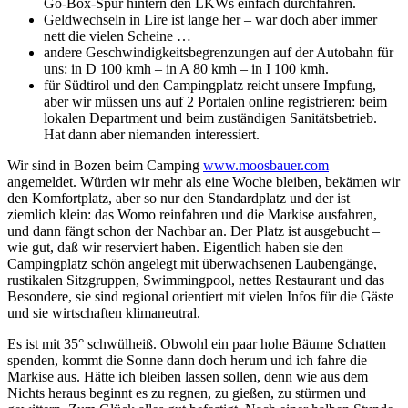
Go-Box-Spur hintern den LKWs einfach durchfahren.
Geldwechseln in Lire ist lange her – war doch aber immer
nett die vielen Scheine …
andere Geschwindigkeitsbegrenzungen auf der Autobahn für
uns: in D 100 kmh – in A 80 kmh – in I 100 kmh.
für Südtirol und den Campingplatz reicht unsere Impfung,
aber wir müssen uns auf 2 Portalen online registrieren: beim
lokalen Department und beim zuständigen Sanitätsbetrieb.
Hat dann aber niemanden interessiert.
Wir sind in Bozen beim Camping
www.moosbauer.com
angemeldet. Würden wir mehr als eine Woche bleiben, bekämen wir
den Komfortplatz, aber so nur den Standardplatz und der ist
ziemlich klein: das Womo reinfahren und die Markise ausfahren,
und dann fängt schon der Nachbar an. Der Platz ist ausgebucht –
wie gut, daß wir reserviert haben. Eigentlich haben sie den
Campingplatz schön angelegt mit überwachsenen Laubengänge,
rustikalen Sitzgruppen, Swimmingpool, nettes Restaurant und das
Besondere, sie sind regional orientiert mit vielen Infos für die Gäste
und sie wirtschaften klimaneutral.
Es ist mit 35° schwülheiß. Obwohl ein paar hohe Bäume Schatten
spenden, kommt die Sonne dann doch herum und ich fahre die
Markise aus. Hätte ich bleiben lassen sollen, denn wie aus dem
Nichts heraus beginnt es zu regnen, zu gießen, zu stürmen und